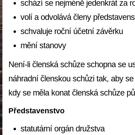
schází se nejméně jedenkrát za r
volí a odvolává členy představens
schvaluje roční účetní závěrku
mění stanovy
Není-li členská schůze schopna se u
náhradní členskou schůzi tak, aby se 
kdy se měla konat členská schůze p
Představenstvo
statutární orgán družstva