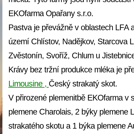
EKOfarma Opařany s.r.o.
Pastva je převážně v oblastech LFA a
území Chlístov, Nadějkov, Starcova L
Zvěstonín, Svoříž, Chlum u Jistebnic
Krávy bez tržní produkce mléka je p
Limousine ,
Český strakatý skot.
V přirozené plemenitbě EKOfarma v s
plemene Charolais, 2 býky plemene 
strakatého skotu a 1 býka plemene A