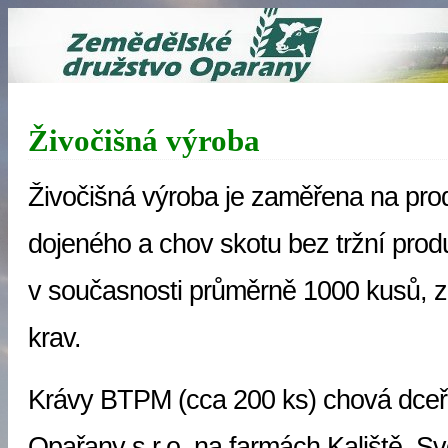
Živočišná výroba
Živočišná výroba je zaměřena na pro
dojeného a chov skotu bez tržní pro
v současnosti průměrně 1000 kusů, z
krav.
Krávy BTPM (cca 200 ks) chová dce
Opařany s.r.o. na farmách Kaliště, Sv