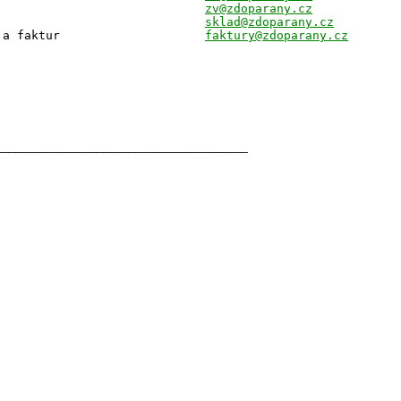
zv@zdoparany.cz
sklad@zdoparany.cz
 a faktur
faktury@zdoparany.cz
________________________________________