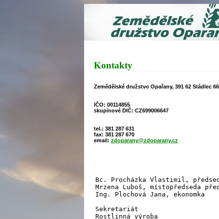
Kontakty
Zemědělské družstvo Opařany
, 391 62 
IČO: 001
skupinové DIČ:
tel.: 381 287 631
fax: 381 287 670
email:
zdoparany@zdoparany.cz
Bc. Procházka Vlastimil, předse
Mrzena Luboš, místopředseda pře
Ing. Plochová Jana, ekonomka
Sekretariát
Rostlinná výroba