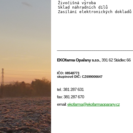
Živočišná výroba
Sklad náhradních dílů
Zasílání elektronických dokladů
____________________________________
EKOfarma Opařany s.r.o.
, 391 62 Stádlec 66
IČO: 08548773
skupinové DIČ: CZ699006647
tel.: 381 287 631
fax: 381 287 670
email:
ekofarma@ekofarmaoparany.cz