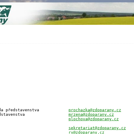
Stádlec 66
14855
 CZ699006647
da představenstva
prochazka@zdoparany.cz
dstavenstva
mrzena@zdoparany.cz
plochova@zdoparany.cz
sekretariat@zdoparany.cz
rv@zdoparany.cz