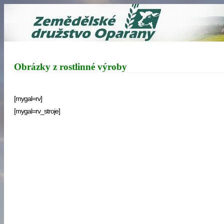
Obrázky z rostlinné výroby
[mygal=rv]
[mygal=rv_stroje]