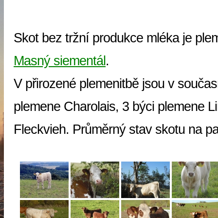
Skot bez tržní produkce mléka je pl
Masný siementál
.
V přirozené plemenitbě jsou v současn
plemene Charolais, 3 býci plemene L
Fleckvieh. Průměrný stav skotu na p