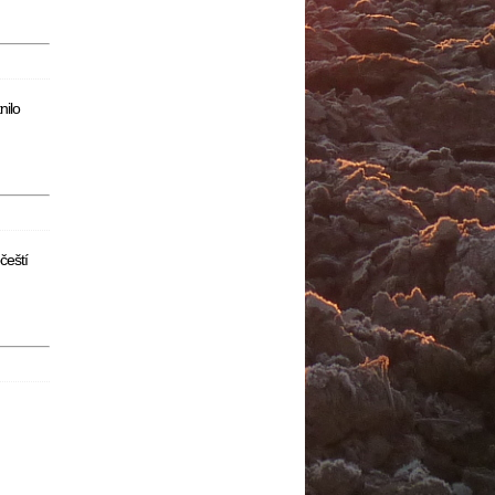
nilo
čeští