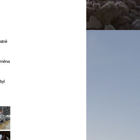
tatně
výměna
byl