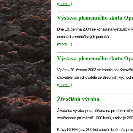
(more…)
Výstava plemenného skotu Op
Dne 18. června 2004 se konala na výstavišti v Ře
osmnáct zemědělských podniků.
(more…)
Výstava plemenného skotu Op
V pátek 20. června 2003 se konala na výstavišti v
chovatelé, ale i chovatelé ze středních, výcho
(more…)
Živočišná výroba
Živočišná výroba je zaměřena na produkci mlék
současnosti průměrně 1000 kusů, z toho je 260
Krávy BTPM (cca 200 ks) chová dceřinná společ