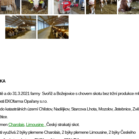
ÉKA
ště a do 31.3.2021 farmy Svoříž a Božejovice s chovem skotu bez tržní produkce ml
osti EKOfarma Opařany s.r.o.
o katastrálních území Chlístov, Nadějkov, Starcova Lhota, Mozolov, Jistebnice, Zvě
tice.
lemen
Charolais
,
Limousine ,
Český strakatý skot.
i využívá 2 býky plemene Charolais, 2 býky plemene Limousine, 2 býky Českého