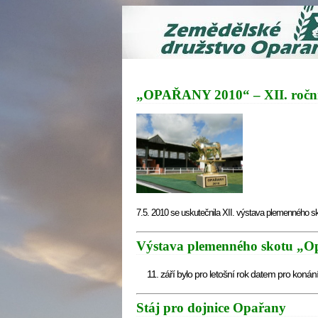
„OPAŘANY 2010“ – XII. ročník
7.5. 2010 se uskutečnila XII. výstava plemenného s
Výstava plemenného skotu „O
11. září bylo pro letošní rok datem pro konán
Stáj pro dojnice Opařany