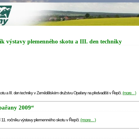
 výstavy plemenného skotu a III. den techniky
kotu a III. den techniky v Zemědělském družstvu Opařany na předvadišti v Řepči.
(more…)
pařany 2009“
í 11. ročníku výstavy plemenného skotu v Řepči.
(more…)