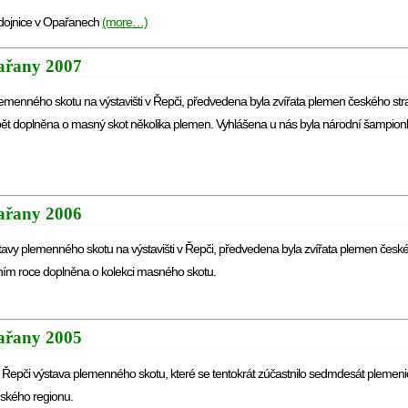
o dojnice v Opařanech
(more…)
ařany 2007
plemenného skotu na výstavišti v Řepči, předvedena byla zvířata plemen českého st
opět doplněna o masný skot několika plemen. Vyhlášena u nás byla národní šampion
ařany 2006
ýstavy plemenného skotu na výstavišti v Řepči, předvedena byla zvířata plemen česk
šním roce doplněna o kolekci masného skotu.
ařany 2005
 v Řepči výstava plemenného skotu, které se tentokrát zúčastnilo sedmdesát plemeni
eského regionu.