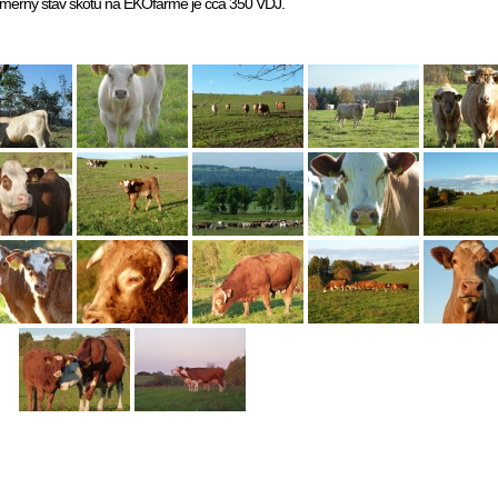
ůměrný stav skotu na EKOfarmě je cca 350 VDJ.