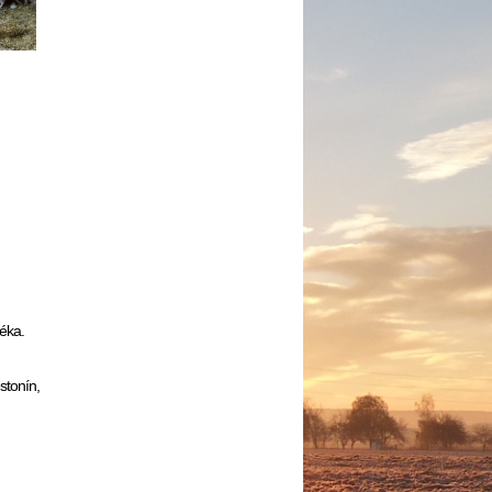
éka.
stonín,