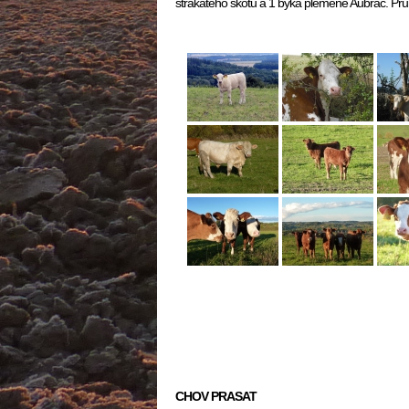
strakatého skotu a 1 býka plemene Aubrac. Pr
CHOV PRASAT