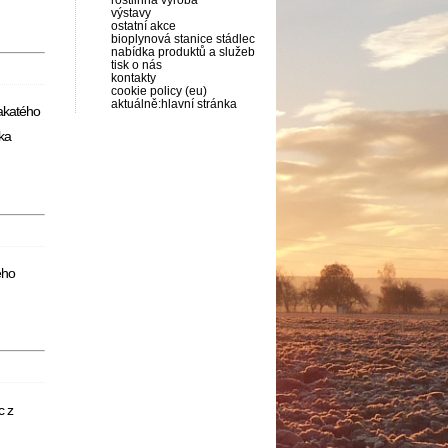
rostlinná výroba
výstavy
ostatní akce
bioplynová stanice stádlec
nabídka produktů a služeb
tisk o nás
kontakty
cookie policy (eu)
aktuálně:hlavní stránka
rakatého
ka
ého
c z