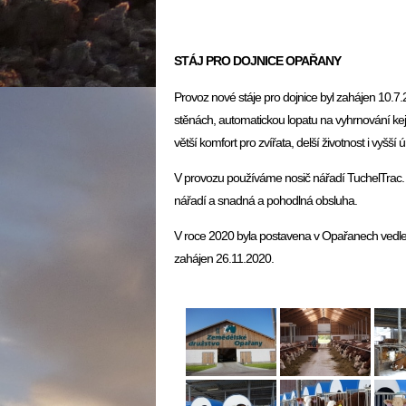
STÁJ PRO DOJNICE OPAŘANY
Provoz nové stáje pro dojnice byl zahájen 10.7.
stěnách, automatickou lopatu na vyhrnování kejd
větší komfort pro zvířata, delší životnost i vyšší ú
V provozu používáme nosič nářadí TuchelTrac. J
nářadí a snadná a pohodlná obsluha.
V roce 2020 byla postavena v Opařanech vedle st
zahájen 26.11.2020.