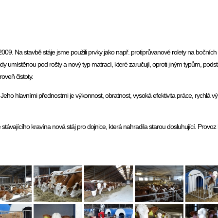
2009. Na stavbě stáje jsme použili prvky jako např. protiprůvanové rolety na bočních
y umístěnou pod rošty a nový typ matrací, které zaručují, oproti jiným typům, pods
roveň čistoty.
eho hlavními přednostmi je výkonnost, obratnost, vysoká efektivita práce, rychlá 
ávajícího kravína nová stáj pro dojnice, která nahradila starou dosluhující. Provoz 