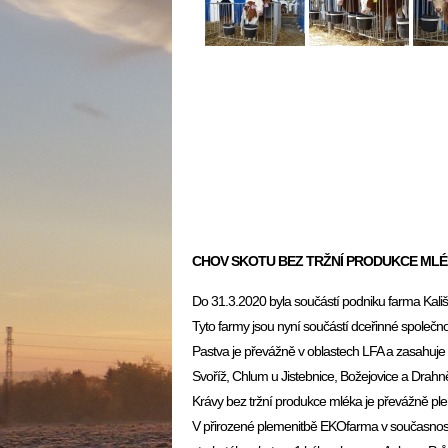
CHOV SKOTU BEZ TRŽNÍ PRODUKCE ML
Do 31.3.2020 byla součástí podniku farma Kali
Tyto farmy jsou nyní součástí dceřinné společn
Pastva je převážně v oblastech LFA a zasahuje d
Svoříž, Chlum u Jistebnice, Božejovice a Drahně
Krávy bez tržní produkce mléka je převážně p
V přirozené plemenitbě EKOfarma v současnost