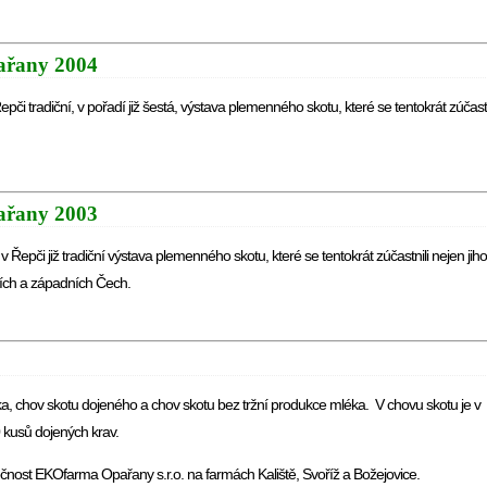
ařany 2004
pči tradiční, v pořadí již šestá, výstava plemenného skotu, které se tentokrát zúčast
ařany 2003
 Řepči již tradiční výstava plemenného skotu, které se tentokrát zúčastnili nejen jiho
dních a západních Čech.
a, chov skotu dojeného a chov skotu bez tržní produkce mléka. V chovu skotu je v
 kusů dojených krav.
nost EKOfarma Opařany s.r.o. na farmách Kaliště, Svoříž a Božejovice.