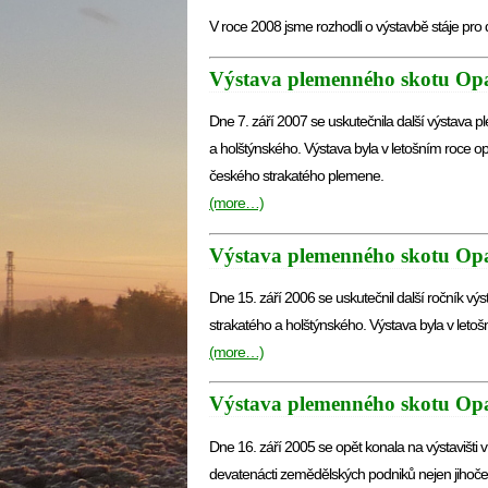
V roce 2008 jsme rozhodli o výstavbě stáje pr
Výstava plemenného skotu Op
Dne 7. září 2007 se uskutečnila další výstava 
a holštýnského. Výstava byla v letošním roce 
českého strakatého plemene.
(more…)
Výstava plemenného skotu Op
Dne 15. září 2006 se uskutečnil další ročník v
strakatého a holštýnského. Výstava byla v leto
(more…)
Výstava plemenného skotu Op
Dne 16. září 2005 se opět konala na výstavišti
devatenácti zemědělských podniků nejen jihoč